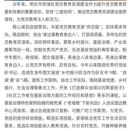
近年来，明光市将强化党员教育资源建设作为提升党员教育质
量和效果的重要途径，坚持“三链协同”，推动党员教育资源建设提质
增效，为党员教育注入新活力。
精心谋划选题策划，丰富党员教育资源“供应链”。坚持需求导
向，精选题材，突出“身边事教育身边人”，打造高质量、多样化的党
员教育资源库。深挖榜样事迹。聚焦乡村振兴、基层治理、产业发
展等项目一线，挖掘优秀共产党员、先进基层党组织典型事迹，制
作专题片、微视频、图文报道等，用身边人讲身边事，用身边事教
育身边人，让党员学有榜样、赶有目标。今年以来围绕优秀村党组
织书记、选调生发布图文报道“乡村振兴担当作为好支书”8期、“选
调‘嘉’话”5期。提炼工作案例。结合工作实际，围绕基层党建、乡村
振兴、社会治理等重点工作，开发《打造群众信得过的两委班子》
《社区工作者在基层治理方面的工作经历和感想》等系列课程，以
基层治理特色案例拍摄的微党课《“老墙根”下新风劲》入选全国远教
中心资源库，通过总结提炼可复制、可推广的工作案例，为党员、
党组织提供经验借鉴。精选实用技能。紧密结合党员工作生活实际
需求，挑选实用技能纳入教育资源。针对农村党员，开展种植养殖