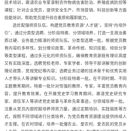
技术培训，邀请农业专家录制农作物病虫害防治、养殖疫病防控等
课程；针对企业党员，提供安全生产、市场营销、科技创新等方面
技能培训，帮助党员提升综合素质和履职能力。
选优配强师资队伍，构建党员教育资源“人才链”。坚持“内培外
引”，通过分类型选聘、分阶段特邀、分领域培养，打造一支政治素
质过硬、业务能力精湛的师资队伍。分类型选聘一批。根据党员教
育内容的多样性，划分理论政策、革命传统、知识技能、经验分享
等类型课程，通过多元化的师资队伍，确保教育资源既有理论高度
又有实践深度。选聘党校老师、专家学者、领导干部讲解党的创新
理论政策、党规党纪等内容；选聘业务过硬的技术骨干和优秀实用
人才带头人等讲解专业知识。分阶段特邀一批。在不同时期、不同
主题教育期间，特邀一批针对性强的教师、专家，丰富党员教育内
容，提升教育效果。在开展党史学习教育期间，邀请党史研究专
家、退伍军人等讲述党史故事与革命先辈事迹。分领域培养一批。
注重从党员内部挖掘培养师资力量，通过定期培训、实践锻炼等方
式，按照不同领域进行分类培养，为党员教育资源建设提供持续人
才支撑。在农村领域，培养一批懂农业、爱农村、爱农民的党员乡