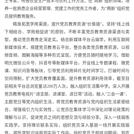
土专家，传授农业生产技术与农村工作方法；在“两新”组织领域，培
养一批熟悉企业经营管理、党建工作的党务工作者，为“两新”组织党
员提供教育服务。
精准拓宽学用渠道，提升党员教育资源“价值链”。坚持“线上线
下相结合、学用相促进”的原则，不断丰富党员教育资源渠道与类
型，推动党员教育走深走实。结合新媒体平台云端学。利用互联网
新媒体技术，搭建党员教育云平台，整合各类党员教育资源，以视
频音频、图解海报等多种形式呈现，方便党员随时随地学习。借助
明光微信公众号、抖音号等新媒体平台，开设线上专题课程、微党
课、知识问答等板块，引导党员利用碎片化时间学习，打破时间与
空间限制，扩大党员教育覆盖面，提升教育资源利用效率，截至目
前相关平台总浏览量达200万人次。融入组织生活集中学。深入开展
党员教育电视片“进支部、进课堂、进日常”活动，融入“三会一课”、
主题党日等党内组织生活，将党员教育资源与党内组织生活紧密结
合，增强吸引力与实效性，让党员在集体学习中深化对理论政策的
理解与认识，促进党员之间的思想交流与经验分享。深入一线锻炼
实践学。坚持理论联系实际，组织党员深入基层一线开展实践锻
炼，将所学知识运用到实际工作中。组织党员干部培训期间，到农