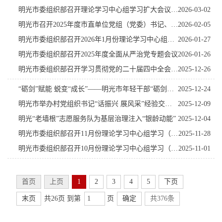
明光市委组织部召开理论学习中心组学习扩大会议部署启动开展树立和践行正确政绩观学习教育
2026-03-02
明光市召开2025年度市直单位党组（党委）书记、党组织书记抓基层党建工作述职评议会
2026-02-05
明光市委组织部召开2026年1月份理论学习中心组学习扩大会议
2026-01-27
明光市委组织部召开2025年度全面从严治党专题会议
2026-01-26
明光市委组织部召开学习贯彻党的二十届四中全会精神专题宣讲会暨理论学习中心组学习（扩大）会议
2025-12-26
“砺剑”赋能 蜕变“成长”——明光市年轻干部“砺剑成长”训练营圆满结业
2025-12-24
明光市举办村党组织书记“话振兴 展风采”经验交流活动
2025-12-09
明光“老墙根”志愿服务队为基层治理注入“银龄动能”
2025-12-04
明光市委组织部召开11月份理论学习中心组学习（扩大）会议
2025-11-28
明光市委组织部召开10月份理论学习中心组学习（扩大）会议
2025-11-01
首页
上页
1
2
3
4
5
下页
末页
共26页 到第
页
确定
共376条