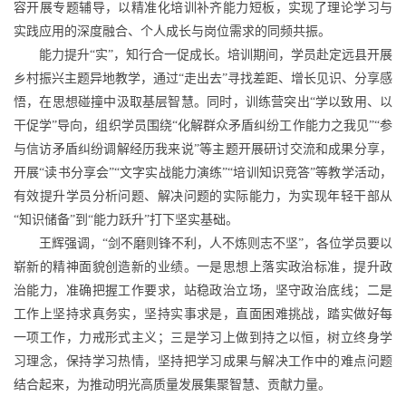
容开展专题辅导，以精准化培训补齐能力短板，实现了理论学习与
实践应用的深度融合、个人成长与岗位需求的同频共振。
能力提升“实”，知行合一促成长。培训期间，学员赴定远县开展
乡村振兴主题异地教学，通过“走出去”寻找差距、增长见识、分享感
悟，在思想碰撞中汲取基层智慧。同时，训练营突出“学以致用、以
干促学”导向，组织学员围绕“化解群众矛盾纠纷工作能力之我见”“参
与信访矛盾纠纷调解经历我来说”等主题开展研讨交流和成果分享，
开展“读书分享会”“文字实战能力演练”“培训知识竞答”等教学活动，
有效提升学员分析问题、解决问题的实际能力，为实现年轻干部从
“知识储备”到“能力跃升”打下坚实基础。
王辉强调，“剑不磨则锋不利，人不炼则志不坚”，各位学员要以
崭新的精神面貌创造新的业绩。一是思想上落实政治标准，提升政
治能力，准确把握工作要求，站稳政治立场，坚守政治底线；二是
工作上坚持求真务实，坚持实事求是，直面困难挑战，踏实做好每
一项工作，力戒形式主义；三是学习上做到持之以恒，树立终身学
习理念，保持学习热情，坚持把学习成果与解决工作中的难点问题
结合起来，为推动明光高质量发展集聚智慧、贡献力量。