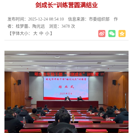
剑成长”训练营圆满结业
发布时间：2025-12-24 08:54:10
信息来源：市委组织部
作
者：桂梦蕾、陶光远
浏览：3478 次
【字体大小：
大
中
小
】