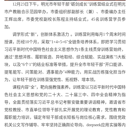
12月23日下午，明光市年轻干部“砺剑成长”训练营结业式在明光
市产教融合示范园举办，市委组织部副部长（兼）、市委编办主任
王辉出席，市委党校副校长陈程主持结业式，45名训练营学员参
加。
调学形式“新”，创新体系激活力 。训练营利用每月1个周末时间
授课，历经10个月，采取“1+4+5+6”全链条培养体系，即把学习贯彻
习近平新时代中国特色社会主义思想作为1条主线贯穿训练营始终，
通过“思想淬炼、履职锻造、异地取经、综合赋能、实战演练”5大板
块，以及“6个1”的结业标准等举措，提升全市年轻干部“开口能讲、
提笔能写、问策能对、遇事能办”4种能力，用实战历练强化担当作
为，让年轻干部在训练营强党性、拓视野、增本领。
课程内容“全”，靶向施教强素养。训练营以习近平新时代中国特
色社会主义思想和党的二十大、二十届三中、四中全会精神为指
导，全面贯彻落实习近平总书记考察安徽重要讲话精神，邀请省市
党校教授、市直单位领导干部扎实开展党的理论教育，党性教育和
履职能力培训，锚定年轻干部成长短板与岗位核心需求，围绕党政
机关公文写作辅导、牢牢坚持正确舆论导向、deepseek应用实操等内