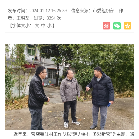
发布时间：2024-01-12 16:25:39
信息来源：市委组织部
作
者：王明荃
浏览：3394 次
【字体大小：
大
中
小
】
近年来，管店镇驻村工作队以“魅力乡村·多彩新管”为主题，通