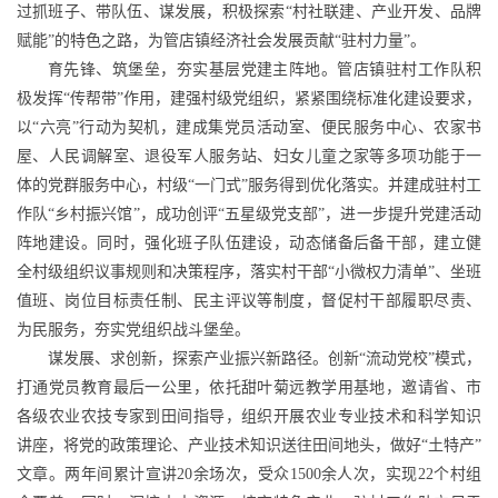
过抓班子、带队伍、谋发展，积极探索“村社联建、产业开发、品牌
赋能”的特色之路，为管店镇经济社会发展贡献“驻村力量”。
育先锋、筑堡垒，夯实基层党建主阵地。管店镇驻村工作队积
极发挥“传帮带”作用，建强村级党组织，紧紧围绕标准化建设要求，
以“六亮”行动为契机，建成集党员活动室、便民服务中心、农家书
屋、人民调解室、退役军人服务站、妇女儿童之家等多项功能于一
体的党群服务中心，村级“一门式”服务得到优化落实。并建成驻村工
作队“乡村振兴馆”，成功创评“五星级党支部”，进一步提升党建活动
阵地建设。同时，强化班子队伍建设，动态储备后备干部，建立健
全村级组织议事规则和决策程序，落实村干部“小微权力清单”、坐班
值班、岗位目标责任制、民主评议等制度，督促村干部履职尽责、
为民服务，夯实党组织战斗堡垒。
谋发展、求创新，探索产业振兴新路径。创新“流动党校”模式，
打通党员教育最后一公里，依托甜叶菊远教学用基地，邀请省、市
各级农业农技专家到田间指导，组织开展农业专业技术和科学知识
讲座，将党的政策理论、产业技术知识送往田间地头，做好“土特产”
文章。两年间累计宣讲20余场次，受众1500余人次，实现22个村组