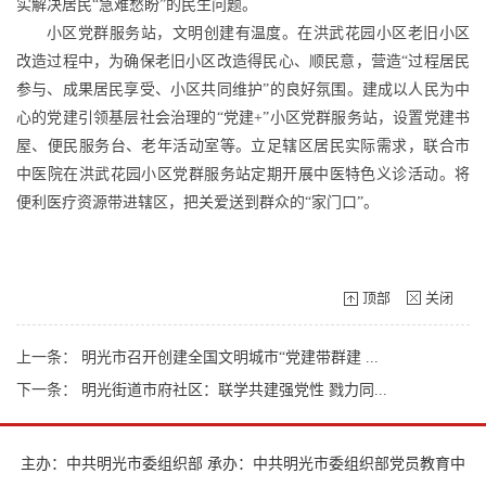
实解决居民“急难愁盼”的民生问题。
小区党群服务站，文明创建有温度。在洪武花园小区老旧小区
改造过程中，为确保老旧小区改造得民心、顺民意，营造“过程居民
参与、成果居民享受、小区共同维护”的良好氛围。建成以人民为中
心的党建引领基层社会治理的“党建+”小区党群服务站，设置党建书
屋、便民服务台、老年活动室等。立足辖区居民实际需求，联合市
中医院在洪武花园小区党群服务站定期开展中医特色义诊活动。将
便利医疗资源带进辖区，把关爱送到群众的“家门口”。
顶部
关闭
上一条：
明光市召开创建全国文明城市“党建带群建 ...
下一条：
明光街道市府社区：联学共建强党性 戮力同...
主办：中共明光市委组织部 承办：中共明光市委组织部党员教育中