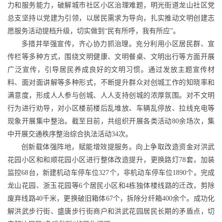
力和服务能力，破解城市社区小区治理难题，明光街道龙山社区党
总支坚持以党建为引领，以居民需求为导向，扎实推动文明创建志
愿服务活动提档升级，切实做到“民有所呼，我有所应”。
多措并举强宣传，齐心协力抓治理。充分利用小区居民群、宣
传栏等多种方式，围绕文明健康、文明餐桌、文明出行等方面开展
广泛宣传，引导居民养成良好的文明习惯。通过发放主题宣传材
料、面对面讲解等多种形式，不断提升群众对创城工作的知晓率和
满意度，形成人人参与创城、人人支持创城的浓厚氛围。对不文明
行为进行劝导，对小区楼前楼后乱堆放、车辆乱停放、拉线充电等
现象开展集中整治。截至目前，共组织开展各类活动80余场次，集
中开展交通秩序整治综合执法活动34次。
创新载体强阵地，赋能增效提服务。向上争取改造资金对洪武
花园小区和和顺花园小区进行整体改造提升，更换路灯78套，加装
监控68台，新建机动车停车位327个，非机动车停车位1890个。完成
龙山花园、浙玉花园等6个居民小区和4栋独体楼线路的迁改，剪除
废弃线路40千米，更换破旧箱体67个，拆除分纤箱400余个。成功化
解洪武步行街、盛唐步行街商户和洪武花园居民长期的矛盾点，切