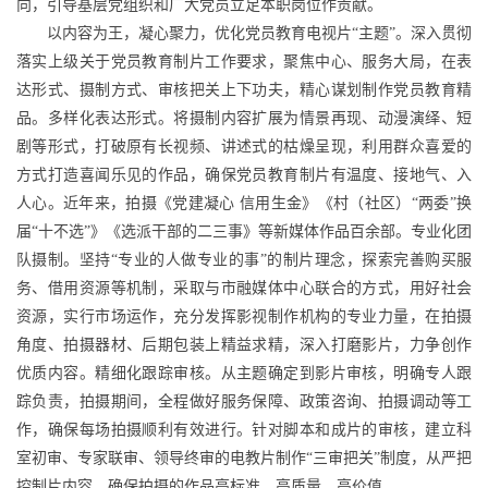
向，引导基层党组织和广大党员立足本职岗位作贡献。
以内容为王，凝心聚力，优化党员教育电视片“主题”。深入贯彻
落实上级关于党员教育制片工作要求，聚焦中心、服务大局，在表
达形式、摄制方式、审核把关上下功夫，精心谋划制作党员教育精
品。多样化表达形式。将摄制内容扩展为情景再现、动漫演绎、短
剧等形式，打破原有长视频、讲述式的枯燥呈现，利用群众喜爱的
方式打造喜闻乐见的作品，确保党员教育制片有温度、接地气、入
人心。近年来，拍摄《党建凝心 信用生金》《村（社区）“两委”换
届“十不选”》《选派干部的二三事》等新媒体作品百余部。专业化团
队摄制。坚持“专业的人做专业的事”的制片理念，探索完善购买服
务、借用资源等机制，采取与市融媒体中心联合的方式，用好社会
资源，实行市场运作，充分发挥影视制作机构的专业力量，在拍摄
角度、拍摄器材、后期包装上精益求精，深入打磨影片，力争创作
优质内容。精细化跟踪审核。从主题确定到影片审核，明确专人跟
踪负责，拍摄期间，全程做好服务保障、政策咨询、拍摄调动等工
作，确保每场拍摄顺利有效进行。针对脚本和成片的审核，建立科
室初审、专家联审、领导终审的电教片制作“三审把关”制度，从严把
控制片内容，确保拍摄的作品高标准，高质量，高价值。