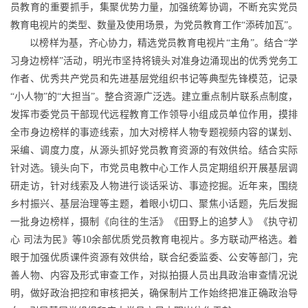
员教育的重要抓手，集聚优势力量，加强统筹协调，不断充实党员
教育电视片的类型、数量及使用场景，为党员教育工作“添砖加瓦”。
以榜样为基，齐心协力，精选党员教育电视片“主角”。结合“学
习身边榜样”活动，明光市坚持将镜头对准身边涌现出的优秀党务工
作者、优秀共产党员和先进基层党组织书记等典型先锋模范，记录
“小人物”的“大担当”。整合资源广泛选。建立重点制片联系点制度，
发挥市委党员干部现代远程教育工作领导小组成员单位作用，摸排
全市身边榜样的事迹线索，加大对榜样人物专题视频内容的谋划、
采编、调度力度，从源头抓好党员教育资源的有效供给。结合实际
针对选。镜头向下，市党员电教中心工作人员定期组织开展基层调
研走访，针对线索及人物进行谈话采访、事迹挖掘。近年来，围绕
乡村振兴、基层治理等主题，着眼小切口、聚焦小话题，先后发掘
一批身边榜样，摄制《向往的生活》《田野上的追梦人》《执守初
心 司法为民》等10余部优质党员教育电视片。多方联动严格选。着
眼于加强优质课件资源有效供给，联合纪委监委、公安等部门，完
善人物、内容及形式审查工作，对拟拍摄人员出具政治审查情况说
明，做好政治把控和审核把关，确保制片工作始终把准正确政治导