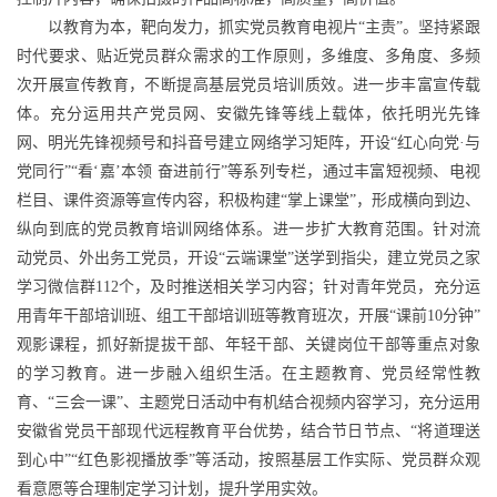
以教育为本，靶向发力，抓实党员教育电视片“主责”。坚持紧跟
时代要求、贴近党员群众需求的工作原则，多维度、多角度、多频
次开展宣传教育，不断提高基层党员培训质效。进一步丰富宣传载
体。充分运用共产党员网、安徽先锋等线上载体，依托明光先锋
网、明光先锋视频号和抖音号建立网络学习矩阵，开设“红心向党·与
党同行”“看‘嘉’本领 奋进前行”等系列专栏，通过丰富短视频、电视
栏目、课件资源等宣传内容，积极构建“掌上课堂”，形成横向到边、
纵向到底的党员教育培训网络体系。进一步扩大教育范围。针对流
动党员、外出务工党员，开设“云端课堂”送学到指尖，建立党员之家
学习微信群112个，及时推送相关学习内容；针对青年党员，充分运
用青年干部培训班、组工干部培训班等教育班次，开展“课前10分钟”
观影课程，抓好新提拔干部、年轻干部、关键岗位干部等重点对象
的学习教育。进一步融入组织生活。在主题教育、党员经常性教
育、“三会一课”、主题党日活动中有机结合视频内容学习，充分运用
安徽省党员干部现代远程教育平台优势，结合节日节点、“将道理送
到心中”“红色影视播放季”等活动，按照基层工作实际、党员群众观
看意愿等合理制定学习计划，提升学用实效。