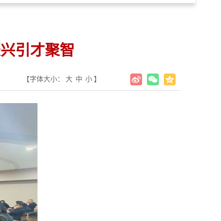
振兴引才聚智
【字体大小：
大
中
小
】