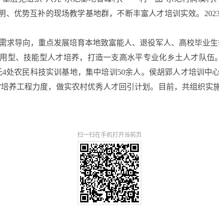
鲜明、优势互补的现场教学基地群，不断丰富人才培训实效。202
坚持需求导向，重点发展培育本地致富能人、退役军人、高校毕业
应用型、技能型人才培养，打造一支高水平专业化乡土人才队伍
托4处农民科技实训基地，集中培训50余人。侯胡郢人才培训中
雁”培养工程力度，做实农村优秀人才回引计划。目前，共组织实
扫一扫在手机打开当前页