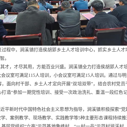
兴过程中，涧溪镇打造侯胡郢乡土人才培训中心，抓实乡土人才
聚智。
尽其才，才尽其用，方能百业兴盛。涧溪镇全力打造侯胡郢人才培训中
会议室可满足115人培训，小会议室可满足15人培训。通过与
容，面向村干部、乡土人才定向开展“双培双带”，结合农村党员
心打造“参加一期党性培训、接受一次政治洗礼、重温一段红色记
以习近平新时代中国特色社会主义思想为指导，涧溪镇积极探索“党
教学、案例教学、现场教学、实践教学等5种主要形态课程持续推
基层党组织“六亮”示范基地鲁峰村、“一村一品”示范村涧溪村、