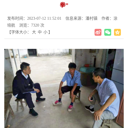
拳”
发布时间：2023-07-12 11:52:01
信息来源：潘村镇
作者：涂
培航
浏览：7320 次
【字体大小：
大
中
小
】