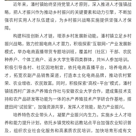
近年来，潘村镇始终坚持党管人才原则，深入推进人才强镇战
略，把人才振兴作为推动乡村振兴的关键要素和动力引擎，不断加
强农村实用人才队伍建设，为乡村振兴战略实施提供坚强人才保
障。
构建科技创新人才链，增添乡村发展新动能。潘村镇立足乡村
振兴战略，致力挖掘电商人才潜力，积极探索“互联网+”产业发展新
模式，举办电商直播带货专题培训班，覆盖村（社区）干部、农民
种养户、个体工商户、返乡大学生等四类群体，共96人参加培训。
积极引导各村、社区因地制宜，依托电商直播平台，培养电商人
才，拓宽农副产品销售渠道，打造本土化电商品牌，推动农村繁
荣、农业增收、农民致富。同时，积极探索“高校+平台”模式，潘村
镇钱西村广源水产养殖合作社与安徽农业大学合作，建成集技术支
持和农产品研发等功能为一体的水产养殖技术产学研合作基地，搭
建田间“试验室”，加强资源共享，发挥人才效能，助力产业振兴。
培养特色农业带头人，凝聚产业振兴内生力。实施乡土人才培
养和能力提升计划，依托乡镇党校和远教站点平台加强农业知识普
及，组织农业社会化服务和高素质农民培训，加快培育形成有文