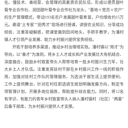
化、懂技术、善经营、会管理的高素质农民队伍，形成以德贯甜叶
菊专业合作社、润田甜叶菊专业合作社为龙头，“基地＋党员＋农户”
的生产管理模式，带动193名农户发展甜叶菊育苗，户均增收约15万
元。邀请“土专家”“田秀才”现场进行授课，讲授农业知识、分享成功
经验、注重答疑解惑，把课堂搬到田间地头，手把手教学，为潘村
镇人才引领产业发展、助力乡村振兴提供宝贵经验。
开拓干部培养多渠道，推动乡村治理增实效。潘村镇以“用才”为
导向，以“善才”为准则，将乡土人才成长和产业发展壮大有机结合、
深度融合，鼓励乡村致富带头人帮带培育一批乡村振兴生力军，壮
大乡土人才队伍。注重发挥驻村干部在乡村振兴工作一线的积极作
用，加强对驻村工作队的管理服务，为选派干部生活上提供便利、
工作上提供舞台，针对在村任职选调生规划明确发展方向，制定专
项管理计划，开展多岗位锻炼，帮助提升综合能力。同时，将12名
有学识、有能力的青年乡村致富带头人纳入潘村镇村（社区）“两委”
后备干部库，为乡村振兴提供人才支撑。