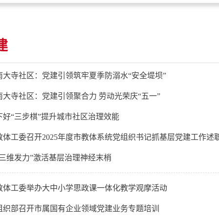
建
南大寺社区：党建引领筑牢夏季防溺水“安全堤坝”
南大寺社区：党建引领聚合力 劳动光荣庆“五一”
下好“三步棋”提升城市社区治理效能
教体工委召开2025年度市教体系统党组织书记抓基层党建工作述
“三维发力”激活基层治理神经末梢
教体工委举办大中小学思政课一体化教学观摩活动
组织部召开市属国有企业领域党建业务专题培训