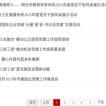
 铸魂育人——明光市教育体育系统2025年度党员干部风采展示活
办卫生健康系统2025年度党员干部风采展示活动
国有企业领域“头雁‘滁’彩·书记话党建”主题活动
“三化融合”推动公立医院党建工作提质增效
“三抓三提”推动机关党建工作高质量发展
：暖心托管托起多彩暑期
“三抓三促”激活基层治理新动能
开2025年市属国企党建工作推进会
首页
上页
1
2
3
4
5
下页