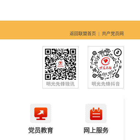
返回联盟首页
|
共产党员网
党员教育
网上服务